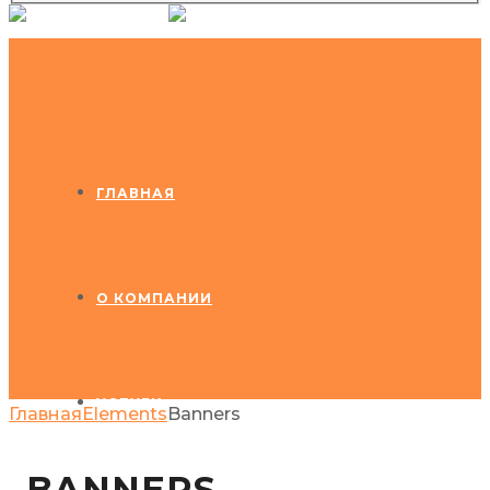
Email: Larika206@yandex.ru
ГЛАВНАЯ
О КОМПАНИИ
УСЛУГИ
Главная
Elements
Banners
GLOBAX LOGISTICS
BANNERS