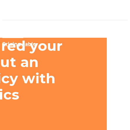
Persons
red your
Pricing table
ut an
icy with
ics