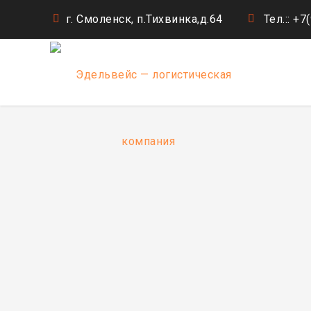
г. Смоленск, п.Тихвинка,д.64
Тел.:: +7